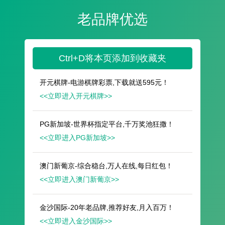
遥想公瑾当年，小乔初嫁了，雄姿英发。
羽扇纶巾，谈笑间，樯橹灰飞烟灭。
故国神游，多情应笑我，早生华发。
人生如梦，一尊还酹江月。